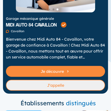
Garage mécanique générale
MIDI AUTO 84 CAVAILLON
Cavaillon
Bienvenue chez Midi Auto 84 - Cavaillon, votre
garage de confiance à Cavaillon ! Chez Midi Auto 84
- Cavaillon, nous mettons tout en œuvre pour offrir
un service automobile complet, fiable et
personnalisé. - Entretien & Réparation avec Bosch
Car Service Confiez votre véhicule à notre atelier
Je découvre
Bosch Car Service. Révisions, diagnostics,
mécanique générale : nous vous assurons un
J'appelle
service de qualité. - Vente de voitures d’occasion à
Cavaillon sous l'enseigne Distinxion. Nous
sélectionnons pour vous des véhicules d'occasion
Établissements
distingués
récents et peu kilométrés, garantis et prêts à
prendre la route Que ce soit pour une réparation,