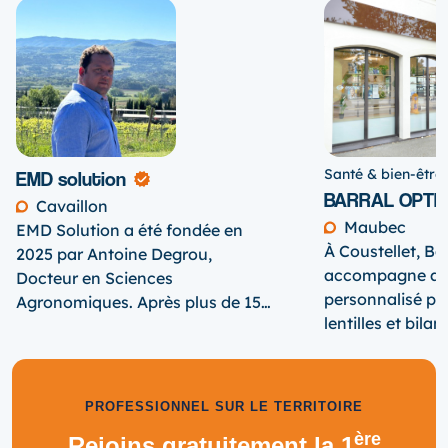
une révision complète ou l’achat de votre future
voiture, Midi Auto 84 est là pour vous accompagner.
Santé & bien-être
EMD solution
BARRAL OPTI
Cavaillon
Maubec
EMD Solution a été fondée en
À Coustellet, Ba
2025 par Antoine Degrou,
accompagne ave
Docteur en Sciences
personnalisé pou
Agronomiques. Après plus de 15
lentilles et bilan
ans d’expérience, dont une large
grâce à des appa
part consacrée au pilotage de
technologie. Nous sommes
projets industriels complexes, il a
spécialistes des 
fait le choix naturel et profond de
PROFESSIONNEL SUR LE TERRITOIRE
pour un confort
mettre son expertise au service
ère
Rejoins gratuitement la 1
quotidien. Opticiens diplômés et
de l’environnement et du vivant.